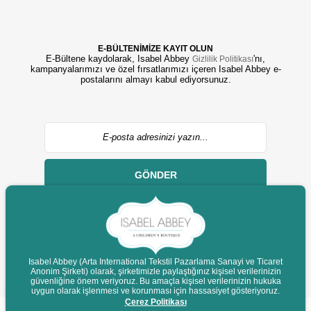
E-BÜLTENİMİZE KAYIT OLUN
E-Bültene kaydolarak, Isabel Abbey
'nı,
Gizlilik Politikası
kampanyalarımızı ve özel fırsatlarımızı içeren Isabel Abbey e-
postalarını almayı kabul ediyorsunuz.
GÖNDER
Isabel Abbey (Arta International Tekstil Pazarlama Sanayi ve Ticaret
Anonim Şirketi) olarak, şirketimizle paylaştığınız kişisel verilerinizin
© 2022 isabelabbey.com - Tüm Hakları Saklıdır.
güvenliğine önem veriyoruz. Bu amaçla kişisel verilerinizin hukuka
Destek
uygun olarak işlenmesi ve korunması için hassasiyet gösteriyoruz.
Çerez Politikası