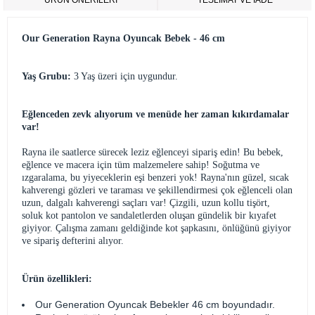
ÜRÜN ÖNERILERI
TESLİMAT VE İADE
Our Generation Rayna Oyuncak Bebek - 46 cm
Yaş Grubu:
3 Yaş üzeri için uygundur.
Eğlenceden zevk alıyorum ve menüde her zaman kıkırdamalar
var!
Rayna ile saatlerce sürecek leziz eğlenceyi sipariş edin! Bu bebek,
eğlence ve macera için tüm malzemelere sahip! Soğutma ve
ızgaralama, bu yiyeceklerin eşi benzeri yok! Rayna'nın güzel, sıcak
kahverengi gözleri ve taraması ve şekillendirmesi çok eğlenceli olan
uzun, dalgalı kahverengi saçları var! Çizgili, uzun kollu tişört,
soluk kot pantolon ve sandaletlerden oluşan gündelik bir kıyafet
giyiyor. Çalışma zamanı geldiğinde kot şapkasını, önlüğünü giyiyor
ve sipariş defterini alıyor.
Ürün özellikleri:
Our Generation Oyuncak Bebekler 46 cm boyundadır.