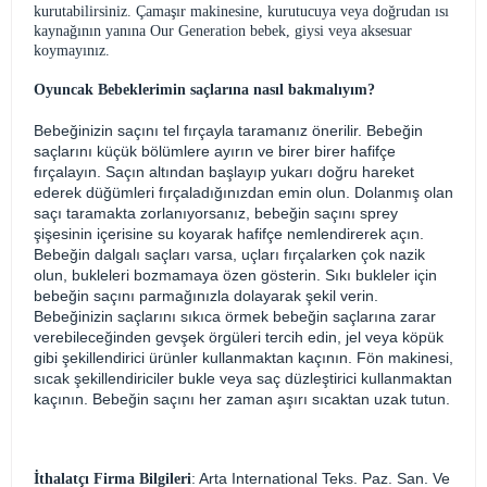
kurutabilirsiniz. Çamaşır makinesine, kurutucuya veya doğrudan ısı
kaynağının yanına Our Generation bebek, giysi veya aksesuar
koymayınız.
Oyuncak Bebeklerimin saçlarına nasıl bakmalıyım?
Bebeğinizin saçını tel fırçayla taramanız önerilir. Bebeğin
saçlarını küçük bölümlere ayırın ve birer birer hafifçe
fırçalayın. Saçın altından başlayıp yukarı doğru hareket
ederek düğümleri fırçaladığınızdan emin olun. Dolanmış olan
saçı taramakta zorlanıyorsanız, bebeğin saçını sprey
şişesinin içerisine su koyarak hafifçe nemlendirerek açın.
Bebeğin dalgalı saçları varsa, uçları fırçalarken çok nazik
olun, bukleleri bozmamaya özen gösterin. Sıkı bukleler için
bebeğin saçını parmağınızla dolayarak şekil verin.
Bebeğinizin saçlarını sıkıca örmek bebeğin saçlarına zarar
verebileceğinden gevşek örgüleri tercih edin, jel veya köpük
gibi şekillendirici ürünler kullanmaktan kaçının. Fön makinesi,
sıcak şekillendiriciler bukle veya saç düzleştirici kullanmaktan
kaçının. Bebeğin saçını her zaman aşırı sıcaktan uzak tutun.
: Arta International Teks. Paz. San. Ve
İthalatçı Firma Bilgileri