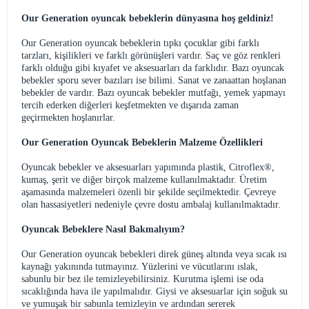
Our Generation oyuncak bebeklerin dünyasına hoş geldiniz!
Our Generation oyuncak bebeklerin tıpkı çocuklar gibi farklı
tarzları, kişilikleri ve farklı görünüşleri vardır. Saç ve göz renkleri
farklı olduğu gibi kıyafet ve aksesuarları da farklıdır. Bazı oyuncak
bebekler sporu sever bazıları ise bilimi. Sanat ve zanaattan hoşlanan
bebekler de vardır. Bazı oyuncak bebekler mutfağı, yemek yapmayı
tercih ederken diğerleri keşfetmekten ve dışarıda zaman
geçirmekten hoşlanırlar.
Our Generation Oyuncak Bebeklerin Malzeme Özellikleri
Oyuncak bebekler ve aksesuarları yapımında plastik, Citroflex®,
kumaş, şerit ve diğer birçok malzeme kullanılmaktadır. Üretim
aşamasında malzemeleri özenli bir şekilde seçilmektedir. Çevreye
olan hassasiyetleri nedeniyle çevre dostu ambalaj kullanılmaktadır.
Oyuncak Bebeklere Nasıl Bakmalıyım?
Our Generation oyuncak bebekleri direk güneş altında veya sıcak ısı
kaynağı yakınında tutmayınız. Yüzlerini ve vücutlarını ıslak,
sabunlu bir bez ile temizleyebilirsiniz. Kurutma işlemi ise oda
sıcaklığında hava ile yapılmalıdır. Giysi ve aksesuarlar için soğuk su
ve yumuşak bir sabunla temizleyin ve ardından sererek