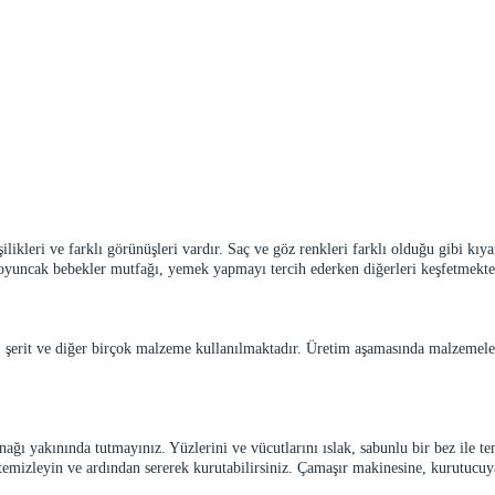
ilikleri ve farklı görünüşleri vardır. Saç ve göz renkleri farklı olduğu gibi kıy
zı oyuncak bebekler mutfağı, yemek yapmayı tercih ederken diğerleri keşfetmek
şerit ve diğer birçok malzeme kullanılmaktadır. Üretim aşamasında malzemeleri 
ğı yakınında tutmayınız. Yüzlerini ve vücutlarını ıslak, sabunlu bir bez ile te
 temizleyin ve ardından sererek kurutabilirsiniz. Çamaşır makinesine, kurutuc