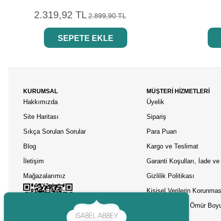
2.319,92 TL
2.899,90 TL
SEPETE EKLE
KURUMSAL
MÜŞTERİ HİZMETLERİ
Hakkımızda
Üyelik
Site Haritası
Sipariş
Sıkça Sorulan Sorular
Para Puan
Blog
Kargo ve Teslimat
İletişim
Garanti Koşulları, İade ve 
Mağazalarımız
Gizlilik Politikası
Kişisel Verilerin Korunmas
Asobu Termos Ömür Boyu