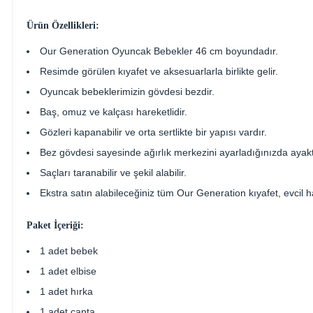
Ürün Özellikleri:
Our Generation Oyuncak Bebekler 46 cm boyundadır.
Resimde görülen kıyafet ve aksesuarlarla birlikte gelir.
Oyuncak bebeklerimizin gövdesi bezdir.
Baş, omuz ve kalçası hareketlidir.
Gözleri kapanabilir ve orta sertlikte bir yapısı vardır.
Bez gövdesi sayesinde ağırlık merkezini ayarladığınızda ayakt
Saçları taranabilir ve şekil alabilir.
Ekstra satın alabileceğiniz tüm Our Generation kıyafet, evcil h
Paket İçeriği:
1 adet bebek
1 adet elbise
1 adet hırka
1 adet çanta