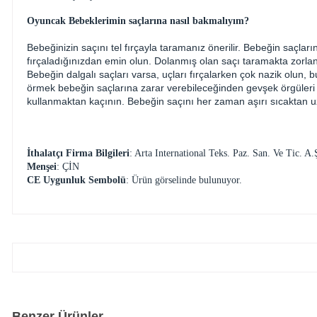
Oyuncak Bebeklerimin saçlarına nasıl bakmalıyım?
Bebeğinizin saçını tel fırçayla taramanız önerilir. Bebeğin saçlar
fırçaladığınızdan emin olun. Dolanmış olan saçı taramakta zorlan
Bebeğin dalgalı saçları varsa, uçları fırçalarken çok nazik olun, 
örmek bebeğin saçlarına zarar verebileceğinden gevşek örgüleri ter
kullanmaktan kaçının. Bebeğin saçını her zaman aşırı sıcaktan u
İthalatçı Firma Bilgileri
: Arta International Teks. Paz. San. Ve Tic
Menşei
: ÇİN
CE Uygunluk Sembolü
: Ürün görselinde bulunuyor.
Benzer Ürünler