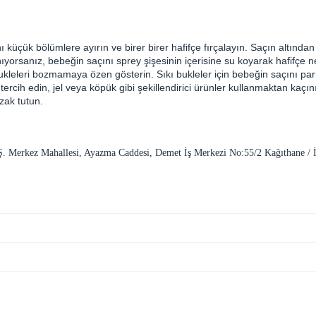
ını küçük bölümlere ayırın ve birer birer hafifçe fırçalayın. Saçın altın
ıyorsanız, bebeğin saçını sprey şişesinin içerisine su koyarak hafifçe 
bukleleri bozmamaya özen gösterin. Sıkı bukleler için bebeğin saçını par
cih edin, jel veya köpük gibi şekillendirici ürünler kullanmaktan kaçının
zak tutun.
. A.Ş. Merkez Mahallesi, Ayazma Caddesi, Demet İş Merkezi No:55/2 Kağıthan