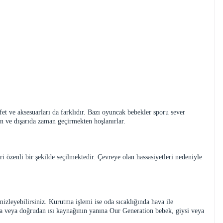
afet ve aksesuarları da farklıdır. Bazı oyuncak bebekler sporu sever
ten ve dışarıda zaman geçirmekten hoşlanırlar.
özenli bir şekilde seçilmektedir. Çevreye olan hassasiyetleri nedeniyle
mizleyebilirsiniz. Kurutma işlemi ise oda sıcaklığında hava ile
uya veya doğrudan ısı kaynağının yanına Our Generation bebek, giysi veya