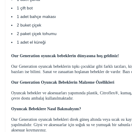
1 çift bot
1 adet bahçe makası
2 buket çiçek
2 paket çiçek tohumu
1 adet el küreği
Our Generation oyuncak bebeklerin dünyasına hoş geldiniz!
Our Generation oyuncak bebeklerin tıpkı çocuklar gibi farklı tarzları, kiş
bazıları ise bilimi. Sanat ve zanaattan hoşlanan bebekler de vardır. Ba
Our Generation Oyuncak Bebeklerin Malzeme Özellikleri
Oyuncak bebekler ve aksesuarları yapımında plastik, Citroflex®, kumaş, 
çevre dostu ambalaj kullanılmaktadır.
Oyuncak Bebeklere Nasıl Bakmalıyım?
Our Generation oyuncak bebekleri direk güneş altında veya sıcak ısı kayna
yapılmalıdır. Giysi ve aksesuarlar için soğuk su ve yumuşak bir sabunla
aksesuar koymayınız.