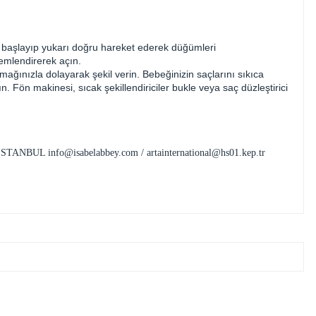
dan başlayıp yukarı doğru hareket ederek düğümleri
nemlendirerek açın.
mağınızla dolayarak şekil verin. Bebeğinizin saçlarını sıkıca
. Fön makinesi, sıcak şekillendiriciler bukle veya saç düzleştirici
e / İSTANBUL
info@isabelabbey.com
/
artainternational@hs01.kep.tr