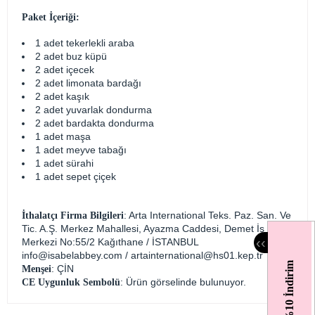
Paket İçeriği:
1 adet tekerlekli araba
2 adet buz küpü
2 adet içecek
2 adet limonata bardağı
2 adet kaşık
2 adet yuvarlak dondurma
2 adet bardakta dondurma
1 adet maşa
1 adet meyve tabağı
1 adet sürahi
1 adet sepet çiçek
: Arta International Teks. Paz. San. Ve
İthalatçı Firma Bilgileri
Tic. A.Ş. Merkez Mahallesi, Ayazma Caddesi, Demet İş
‹
‹
Merkezi No:55/2 Kağıthane / İSTANBUL
info@isabelabbey.com
/
artainternational@hs01.kep.tr
%10 İndirim
: ÇİN
Menşei
: Ürün görselinde bulunuyor.
CE Uygunluk Sembolü