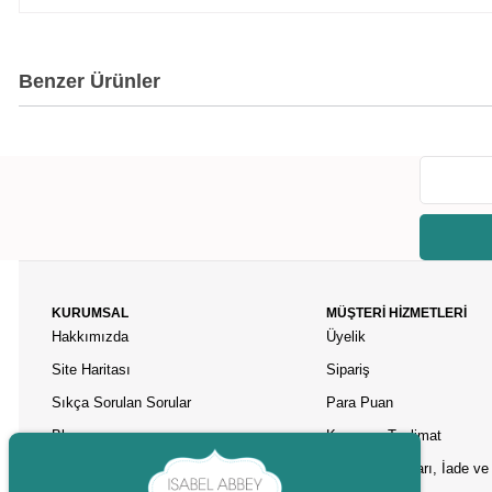
Benzer Ürünler
KURUMSAL
MÜŞTERİ HİZMETLERİ
Hakkımızda
Üyelik
Site Haritası
Sipariş
Sıkça Sorulan Sorular
Para Puan
Blog
Kargo ve Teslimat
İletişim
Garanti Koşulları, İade ve 