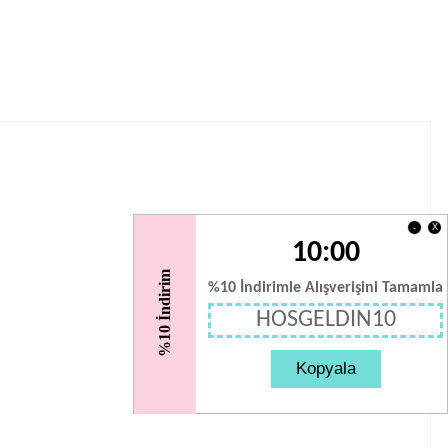
X
-
10:00
%10 İndirim
%10 İndirimle Alışverişini Tamamla
HOSGELDIN10
Kopyala