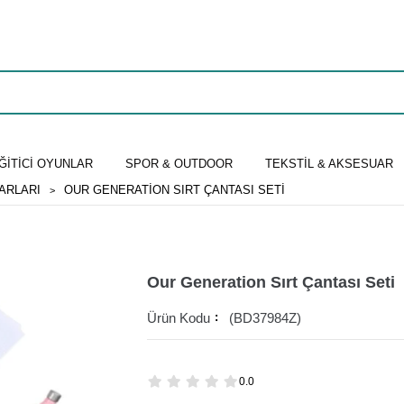
ĞİTİCİ OYUNLAR
SPOR & OUTDOOR
TEKSTİL & AKSESUAR
ARLARI
OUR GENERATION SIRT ÇANTASI SETI
Our Generation Sırt Çantası Seti
(BD37984Z)
0.0