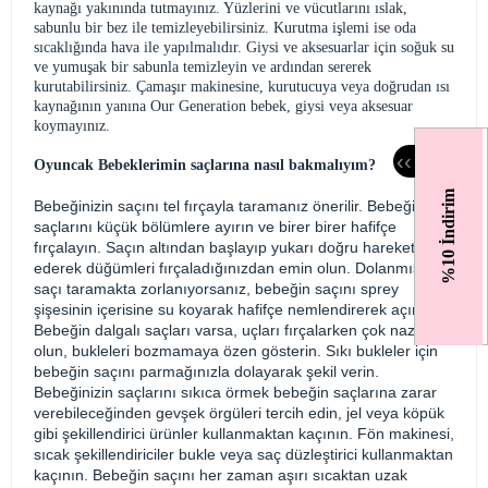
kaynağı yakınında tutmayınız. Yüzlerini ve vücutlarını ıslak,
sabunlu bir bez ile temizleyebilirsiniz. Kurutma işlemi ise oda
sıcaklığında hava ile yapılmalıdır. Giysi ve aksesuarlar için soğuk su
ve yumuşak bir sabunla temizleyin ve ardından sererek
kurutabilirsiniz. Çamaşır makinesine, kurutucuya veya doğrudan ısı
kaynağının yanına Our Generation bebek, giysi veya aksesuar
koymayınız.
‹
‹
Oyuncak Bebeklerimin saçlarına nasıl bakmalıyım?
%10 İndirim
Bebeğinizin saçını tel fırçayla taramanız önerilir. Bebeğin
saçlarını küçük bölümlere ayırın ve birer birer hafifçe
fırçalayın. Saçın altından başlayıp yukarı doğru hareket
ederek düğümleri fırçaladığınızdan emin olun. Dolanmış olan
saçı taramakta zorlanıyorsanız, bebeğin saçını sprey
şişesinin içerisine su koyarak hafifçe nemlendirerek açın.
Bebeğin dalgalı saçları varsa, uçları fırçalarken çok nazik
olun, bukleleri bozmamaya özen gösterin. Sıkı bukleler için
bebeğin saçını parmağınızla dolayarak şekil verin.
Bebeğinizin saçlarını sıkıca örmek bebeğin saçlarına zarar
verebileceğinden gevşek örgüleri tercih edin, jel veya köpük
gibi şekillendirici ürünler kullanmaktan kaçının. Fön makinesi,
sıcak şekillendiriciler bukle veya saç düzleştirici kullanmaktan
kaçının. Bebeğin saçını her zaman aşırı sıcaktan uzak