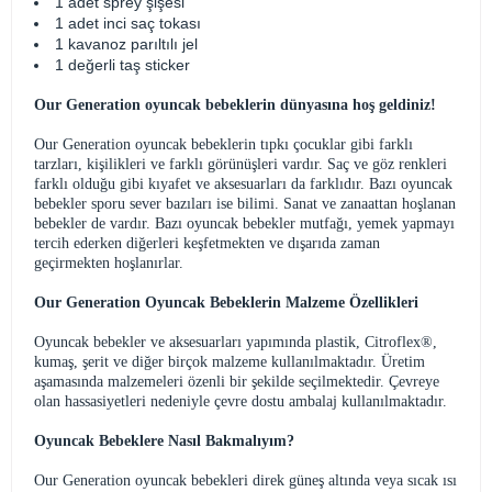
1 adet sprey şişesi
1 adet inci saç tokası
1 kavanoz parıltılı jel
1 değerli taş sticker
Our Generation oyuncak bebeklerin dünyasına hoş geldiniz!
Our Generation oyuncak bebeklerin tıpkı çocuklar gibi farklı
tarzları, kişilikleri ve farklı görünüşleri vardır. Saç ve göz renkleri
farklı olduğu gibi kıyafet ve aksesuarları da farklıdır. Bazı oyuncak
bebekler sporu sever bazıları ise bilimi. Sanat ve zanaattan hoşlanan
bebekler de vardır. Bazı oyuncak bebekler mutfağı, yemek yapmayı
tercih ederken diğerleri keşfetmekten ve dışarıda zaman
geçirmekten hoşlanırlar.
Our Generation Oyuncak Bebeklerin Malzeme Özellikleri
Oyuncak bebekler ve aksesuarları yapımında plastik, Citroflex®,
kumaş, şerit ve diğer birçok malzeme kullanılmaktadır. Üretim
aşamasında malzemeleri özenli bir şekilde seçilmektedir. Çevreye
olan hassasiyetleri nedeniyle çevre dostu ambalaj kullanılmaktadır.
Oyuncak Bebeklere Nasıl Bakmalıyım?
Our Generation oyuncak bebekleri direk güneş altında veya sıcak ısı