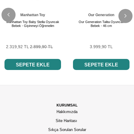
Manhattan Toy
Our Generation
Manhattan Toy Baby Stella Oyuncak
Our Generation Talita Oyuncak
Bebek - Giyinmeyi Öğrenelim
Bebek - 46 cm
2.319,92 TL
2.899,90 TL
3.999,90 TL
SEPETE EKLE
SEPETE EKLE
KURUMSAL
Hakkımızda
Site Haritası
Sıkça Sorulan Sorular