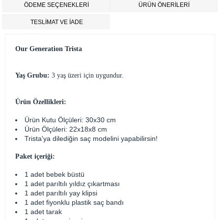
ÖDEME SEÇENEKLERI
ÜRÜN ÖNERILERI
TESLİMAT VE İADE
Our Generation Trista
Yaş Grubu:
3 yaş üzeri için uygundur.
Ürün Özellikleri:
Ürün Kutu Ölçüleri: 30x30 cm
Ürün Ölçüleri: 22x18x8 cm
Trista'ya dilediğin saç modelini yapabilirsin!
Paket içeriği:
1 adet bebek büstü
1 adet parıltılı yıldız çıkartması
1 adet parıltılı yay klipsi
1 adet fiyonklu plastik saç bandı
1 adet tarak