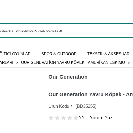
ĞİTİCİ OYUNLAR
SPOR & OUTDOOR
TEKSTİL & AKSESUAR
ARLARI
OUR GENERATION YAVRU KÖPEK - AMERIKAN ESKIMO
Our Generation
Our Generation Yavru Köpek - A
(BD35255)
Yorum Yaz
0.0