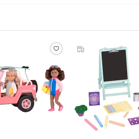
%20
İndirim