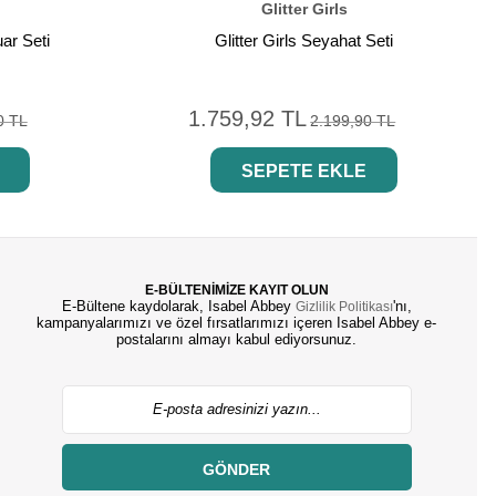
Glitter Girls
uar Seti
Glitter Girls Seyahat Seti
1.759,92 TL
0 TL
2.199,90 TL
SEPETE EKLE
E-BÜLTENİMİZE KAYIT OLUN
E-Bültene kaydolarak, Isabel Abbey
'nı,
Gizlilik Politikası
kampanyalarımızı ve özel fırsatlarımızı içeren Isabel Abbey e-
postalarını almayı kabul ediyorsunuz.
GÖNDER