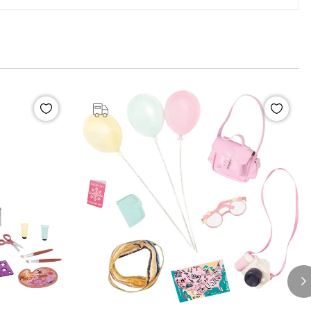
%20
İndirim