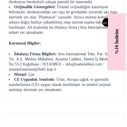
direksiyon hareketiyle çalışan patentli bir tasarımdır.
Orijinallik Göstergeleri:
Ürünün orijinalliğini kanıtlayan
belirteçler; direksiyondaki sarı tıpa ile gövdedeki yuvarlak sarı logo
üzerinde yer alan "Plasmacar" yazısıdır. Ayrıca oturma koltuğu
‹
‹
arkaya doğru hafifçe yükseltilmiş olup üzerine marka kabartması
basılmıştır. Alt kısmında ise ithalatçı firma (Arta International) bilgi
%10 İndirim
etiketi yer almaktadır.
Kurumsal Bilgiler:
İthalatçı Firma Bilgileri:
Arta International Teks. Paz. San. Ve
Tic. A.Ş. Merkez Mahallesi, Ayazma Caddesi, Demet İş Merkezi
No:55/2 Kağıthane / İSTANBUL -
info@isabelabbey.com
/
artainternational@hs01.kep.tr
Menşei:
Çin
CE Uygunluk Sembolü:
Ürün, Avrupa sağlık ve güvenlik
standartlarına (CE) uygun olarak üretilmiştir ve sembol orijinal
ambalajı üzerinde yer almaktadır.