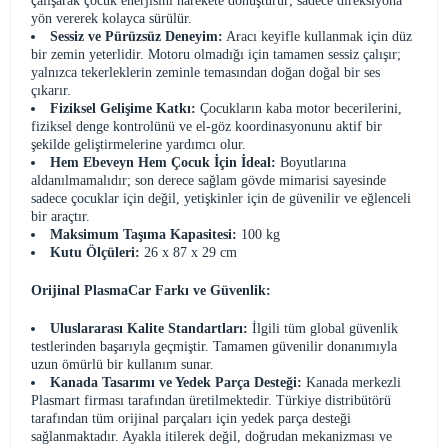
çalışarak çocuk enerjisini harekete dönüştürür; sadece direksiyona
yön vererek kolayca sürülür.
Sessiz ve Pürüzsüz Deneyim:
Aracı keyifle kullanmak için düz
bir zemin yeterlidir. Motoru olmadığı için tamamen sessiz çalışır;
yalnızca tekerleklerin zeminle temasından doğan doğal bir ses
çıkarır.
Fiziksel Gelişime Katkı:
Çocukların kaba motor becerilerini,
fiziksel denge kontrolünü ve el-göz koordinasyonunu aktif bir
şekilde geliştirmelerine yardımcı olur.
Hem Ebeveyn Hem Çocuk İçin İdeal:
Boyutlarına
aldanılmamalıdır; son derece sağlam gövde mimarisi sayesinde
sadece çocuklar için değil, yetişkinler için de güvenilir ve eğlenceli
bir araçtır.
Maksimum Taşıma Kapasitesi:
100 kg
Kutu Ölçüleri:
26 x 87 x 29 cm
Orijinal PlasmaCar Farkı ve Güvenlik:
Uluslararası Kalite Standartları:
İlgili tüm global güvenlik
testlerinden başarıyla geçmiştir. Tamamen güvenilir donanımıyla
uzun ömürlü bir kullanım sunar.
Kanada Tasarımı ve Yedek Parça Desteği:
Kanada merkezli
Plasmart firması tarafından üretilmektedir. Türkiye distribütörü
tarafından tüm orijinal parçaları için yedek parça desteği
sağlanmaktadır. Ayakla itilerek değil, doğrudan mekanizması ve