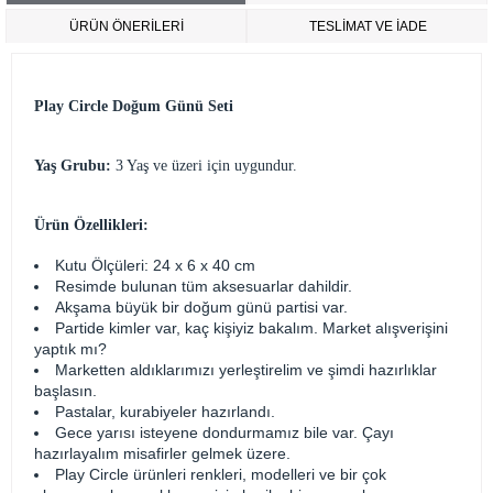
ÜRÜN ÖNERILERI
TESLİMAT VE İADE
Play Circle Doğum Günü Seti
Yaş Grubu:
3 Yaş ve üzeri için uygundur.
Ürün Özellikleri:
Kutu Ölçüleri: 24 x 6 x 40 cm
Resimde bulunan tüm aksesuarlar dahildir.
Akşama büyük bir doğum günü partisi var.
Partide kimler var, kaç kişiyiz bakalım. Market alışverişini
yaptık mı?
Marketten aldıklarımızı yerleştirelim ve şimdi hazırlıklar
başlasın.
Pastalar, kurabiyeler hazırlandı.
Gece yarısı isteyene dondurmamız bile var. Çayı
hazırlayalım misafirler gelmek üzere.
Play Circle ürünleri renkleri, modelleri ve bir çok