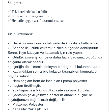
Shupatto:
✅ Tek hareketle katlanabilir,
✅ Uzun ömürlü ve çevre dostu,
✅ Her stile uygun zarif tasarımlar sunar.
Ürün Özellikleri:
Her iki ucunu çekerek tek seferde kolaylıkla katlanabilir.
Sadece iki ucunu çekerek hızlıca bir şeride dönüştürün.
Sonra, ikiye katlayın ve katlamak için rulo yapın.
Günlük alışveriş için veya daha fazla bagajınız olduğunda
alt çanta olarak önerilir.
İçeriğin dökülmesini önleyen bir düğmesi bulunmaktadır.
Katlandıktan sonra bile kolayca taşınabilen kompakt bir
boyuta sahiptir.
Hem sağlam hem de ince olan ripstop polyester
kumaştan üretilmiştir.
Yük kapasitesi 5 kg'dır. Kapasite yaklaşık 15 L'dir.
Çantanın şekli yalnızca gösterim amaçlıdır. İçine ne
koyduğunuza bağlı olarak değişebilir.
Malzeme: Polyester
Kapasite: Yaklaşık 15 L