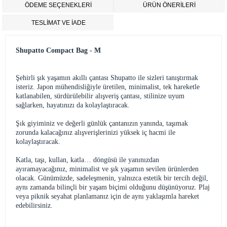
ÖDEME SEÇENEKLERI
ÜRÜN ÖNERILERI
TESLİMAT VE İADE
Shupatto Compact Bag - M
Şehirli şık yaşamın akıllı çantası Shupatto ile sizleri tanıştırmak
isteriz. Japon mühendisliğiyle üretilen, minimalist, tek hareketle
katlanabilen, sürdürülebilir alışveriş çantası, stilinize uyum
sağlarken, hayatınızı da kolaylaştıracak.
Şık giyiminiz ve değerli günlük çantanızın yanında, taşımak
zorunda kalacağınız alışverişlerinizi yüksek iç hacmi ile
kolaylaştıracak.
Katla, taşı, kullan, katla… döngüsü ile yanınızdan
ayıramayacağınız, minimalist ve şık yaşamın sevilen ürünlerden
olacak. Günümüzde, sadeleşmenin, yalnızca estetik bir tercih değil,
aynı zamanda bilinçli bir yaşam biçimi olduğunu düşünüyoruz. Plaj
veya piknik seyahat planlamanız için de aynı yaklaşımla hareket
edebilirsiniz.