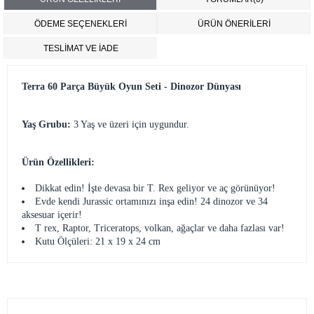
ÖDEME SEÇENEKLERI
ÜRÜN ÖNERILERI
TESLİMAT VE İADE
Terra 60 Parça Büyük Oyun Seti - Dinozor Dünyası
Yaş Grubu:
3 Yaş ve üzeri için uygundur.
Ürün Özellikleri:
Dikkat edin! İşte devasa bir T. Rex geliyor ve aç görünüyor!
Evde kendi Jurassic ortamınızı inşa edin! 24 dinozor ve 34
aksesuar içerir!
T rex, Raptor, Triceratops, volkan, ağaçlar ve daha fazlası var!
Kutu Ölçüleri: 21 x 19 x 24 cm