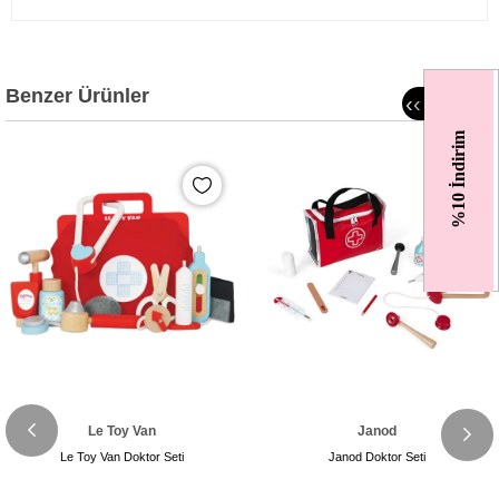
Benzer Ürünler
‹
‹
%10 İndirim
Le Toy Van
Janod
Le Toy Van Doktor Seti
Janod Doktor Seti