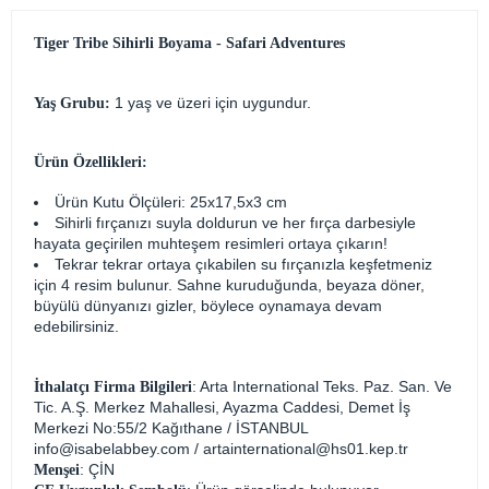
Tiger Tribe Sihirli Boyama - Safari Adventures
1 yaş ve üzeri için uygundur.
Yaş Grubu:
Ürün Özellikleri:
Ürün Kutu Ölçüleri: 25x17,5x3 cm
Sihirli fırçanızı suyla doldurun ve her fırça darbesiyle
hayata geçirilen muhteşem resimleri ortaya çıkarın!
Tekrar tekrar ortaya çıkabilen su fırçanızla keşfetmeniz
için 4 resim bulunur. Sahne kuruduğunda, beyaza döner,
büyülü dünyanızı gizler, böylece oynamaya devam
edebilirsiniz.
: Arta International Teks. Paz. San. Ve
İthalatçı Firma Bilgileri
Tic. A.Ş. Merkez Mahallesi, Ayazma Caddesi, Demet İş
Merkezi No:55/2 Kağıthane / İSTANBUL
info@isabelabbey.com
/
artainternational@hs01.kep.tr
: ÇİN
Menşei