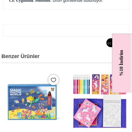
: Ürün görselinde bulunuyor.
CE Uygunluk Sembolü
‹
‹
%10 İndirim
Benzer Ürünler