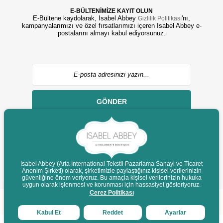
E-BÜLTENİMİZE KAYIT OLUN
E-Bültene kaydolarak, Isabel Abbey
'nı,
Gizlilik Politikası
kampanyalarımızı ve özel fırsatlarımızı içeren Isabel Abbey e-
postalarını almayı kabul ediyorsunuz.
GÖNDER
Isabel Abbey (Arta International Tekstil Pazarlama Sanayi ve Ticaret
Anonim Şirketi) olarak, şirketimizle paylaştığınız kişisel verilerinizin
© 2022 isabelabbey.com - Tüm Hakları Saklıdır.
güvenliğine önem veriyoruz. Bu amaçla kişisel verilerinizin hukuka
Destek
uygun olarak işlenmesi ve korunması için hassasiyet gösteriyoruz.
Çerez Politikası
Kabul Et
Reddet
Ayarlar