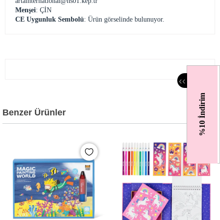
artainternational@hs01.kep.tr
Menşei
: ÇİN
CE Uygunluk Sembolü
: Ürün görselinde bulunuyor.
‹
‹
%10 İndirim
Benzer Ürünler