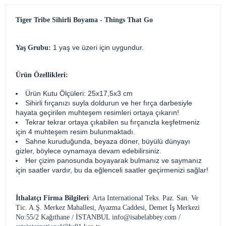
Tiger Tribe Sihirli Boyama - Things That Go
1 yaş ve üzeri için uygundur.
Yaş Grubu:
Ürün Özellikleri:
Ürün Kutu Ölçüleri: 25x17,5x3 cm
Sihirli fırçanızı suyla doldurun ve her fırça darbesiyle
hayata geçirilen muhteşem resimleri ortaya çıkarın!
Tekrar tekrar ortaya çıkabilen su fırçanızla keşfetmeniz
için 4 muhteşem resim bulunmaktadı.
Sahne kuruduğunda, beyaza döner, büyülü dünyayı
gizler, böylece oynamaya devam edebilirsiniz.
Her çizim panosunda boyayarak bulmanız ve saymanız
için saatler vardır, bu da eğlenceli saatler geçirmenizi sağlar!
İthalatçı Firma Bilgileri
: Arta International Teks. Paz. San. Ve
Tic. A.Ş. Merkez Mahallesi, Ayazma Caddesi, Demet İş Merkezi
No:55/2 Kağıthane / İSTANBUL
info@isabelabbey.com
/