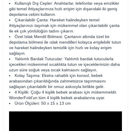
Kullanışlı Dış Cepler: Anahtarlar, telefonlar veya emzikler
gibi temel ihtiyaçlarınıza hızlı erişim için dışarıdaki iki geniş
depolama cebini kullanın.
Çıkarılabilir Çanta: Hareket halindeyken temel
ihtiyaçlarınızı taşımak için mükemmel olan çıkarılabilir çanta
ile ek çok yönlülüğün tadını çıkarın.
Özel Islak Mendil Bölmesi: Çantanın altında özel bir
depolama bölmesi ile ıslak mendilleri kolayca erişilebilir tutun
ve hareket halindeyken temizlik için hızlı ve kolay erişim
sağlayın.
Yalıtımlı Bardak Tutucular: Yalıtımlı bardak tutucularla
içecekleri mükemmel sıcaklıkta tutun ve içeceklerinizin daha
uzun süre soğuk veya sıcak kalmasını sağlayın.
Kolay Taşıma: Ekstra rahatlık için konsol, bebek
arabasından çıkarıldığında zahmetsizce taşınmasını
sağlayan çıkarılabilir bir omuz askısıyla birlikte gelir.
4 Kişilik: Çoğu 4 kişilik bebek arabası için mükemmeldir.
WonderFold'un tüm 4 kişilik bebek arabalarına uyar.
Ürün Ölçüleri: 50 x 15 x 13 cm