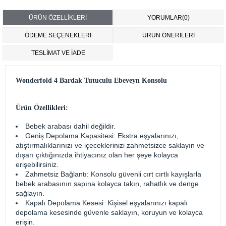
ÜRÜN ÖZELLIKLERI
YORUMLAR
(0)
ÖDEME SEÇENEKLERI
ÜRÜN ÖNERILERI
TESLİMAT VE İADE
Wonderfold 4 Bardak Tutuculu Ebeveyn Konsolu
Ürün Özellikleri:
Bebek arabası dahil değildir.
Geniş Depolama Kapasitesi: Ekstra eşyalarınızı,
atıştırmalıklarınızı ve içeceklerinizi zahmetsizce saklayın ve
dışarı çıktığınızda ihtiyacınız olan her şeye kolayca
erişebilirsiniz.
Zahmetsiz Bağlantı: Konsolu güvenli cırt cırtlı kayışlarla
bebek arabasının sapına kolayca takın, rahatlık ve denge
sağlayın.
Kapalı Depolama Kesesi: Kişisel eşyalarınızı kapalı
depolama kesesinde güvenle saklayın, koruyun ve kolayca
erişin.