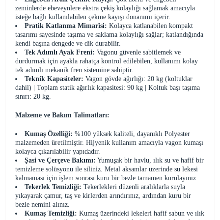
zeminlerde ebeveynlere ekstra çekiş kolaylığı sağlamak amacıyla
isteğe bağlı kullanılabilen çekme kayışı donanımı içerir.
Pratik Katlanma Mimarîsi:
Kolayca katlanabilen kompakt
tasarımı sayesinde taşıma ve saklama kolaylığı sağlar; katlandığında
kendi başına dengede ve dik durabilir.
Tek Adımlı Ayak Freni:
Vagonu güvenle sabitlemek ve
durdurmak için ayakla rahatça kontrol edilebilen, kullanımı kolay
tek adımlı mekanik fren sistemine sahiptir.
Teknik Kapasiteler:
Vagon gövde ağırlığı: 20 kg (koltuklar
dahil) | Toplam statik ağırlık kapasitesi: 90 kg | Koltuk başı taşıma
sınırı: 20 kg.
Malzeme ve Bakım Talimatları:
Kumaş Özelliği:
%100 yüksek kaliteli, dayanıklı Polyester
malzemeden üretilmiştir. Hijyenik kullanım amacıyla vagon kumaşı
kolayca çıkarılabilir yapıdadır.
Şasi ve Çerçeve Bakımı:
Yumuşak bir havlu, ılık su ve hafif bir
temizleme solüsyonu ile siliniz. Metal aksamlar üzerinde su lekesi
kalmaması için işlem sonrası kuru bir bezle tamamen kurulayınız.
Tekerlek Temizliği:
Tekerlekleri düzenli aralıklarla suyla
yıkayarak çamur, taş ve kirlerden arındırınız, ardından kuru bir
bezle nemini alınız.
Kumaş Temizliği:
Kumaş üzerindeki lekeleri hafif sabun ve ılık