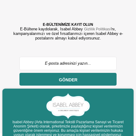
E-BÜLTENİMİZE KAYIT OLUN
E-Bültene kaydolarak, Isabel Abbey
'nı,
Gizlilik Politikası
kampanyalarımızı ve özel fırsatlarımızı içeren Isabel Abbey e-
postalarını almayı kabul ediyorsunuz.
GÖNDER
Isabel Abbey (Arta International Tekstil Pazarlama Sanayi ve Ticaret
© 2022 isabelabbey.com - Tüm Hakları Saklıdır.
Anonim Şirketi) olarak, şirketimizle paylaştığınız kişisel verilerinizin
güvenliğine önem veriyoruz. Bu amaçla kişisel verilerinizin hukuka
Destek
uygun olarak işlenmesi ve korunması için hassasiyet gösteriyoruz.