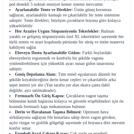
ped destekli 5 noktalı emniyet kemer sistemi mevcuttur.
Ayarlanabilir Tente ve Direkler:
Üstün güneş koruması
sağlayan, ayarlanabilir kumaşlı ve çıkarılabilir bir tente sistemine
sahiptir. Tente direkleri, büyüyen çocukların boyuna göre kolayca
yükseltilebilir.
Her Araziye Uygun Süspansiyonlu Tekerlekler:
Rulman
yataklı ve gelişmiş süspansiyonlu özel XL tekerlekleri sayesinde her
türlü zemin ve arazi koşulunda pürüzsüz bir sürüş ve üstün manevra
kabiliyeti sağlar.
Ebeveyn Dostu Ayarlanabilir Gidon:
Farklı boylardaki
ebeveynlerin ergonomik ve konforlu bir şekilde vagonu
yönlendirebilmesi için yükseklik ayarı sunan gidon tasarımına
sahiptir.
Geniş Depolama Alanı:
Tüm temel eşyalarınızı düzenli bir
şekilde koyabileceğiniz derin kenar cepleri ve çıkarılabilir arka
sepet ünitesi yer alır (Yan tarafta yer alan ekstra çanta dahil
değildir, ayrı satılmaktadır).
Fermuarlı Ön Giriş Kapısı:
Çocukların vagon taşıma
bölmesine kendi başlarına kolayca ve güvenle erişebilmeleri için ön
kısımda fermuarlı kapı mekanizması bulunur.
Derin ve Havalanan Taşıma Bölmesi:
Optimum hava
sirkülasyonu sağlayan file kenarlara sahip derin vagon gövdesi,
açılır rüzgar ve gizlilik gölgeliği sayesinde yıl boyunca dört mevsim
konfor sunar.
Engebeli Arazi Çekme Kayışı:
Çok zorlu ve engebeli