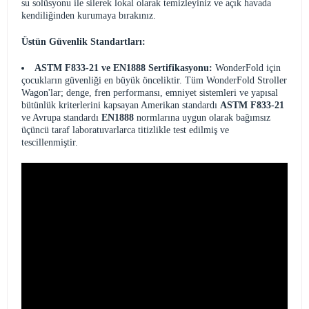
su solüsyonu ile silerek lokal olarak temizleyiniz ve açık havada
kendiliğinden kurumaya bırakınız.
Üstün Güvenlik Standartları:
ASTM F833-21 ve EN1888 Sertifikasyonu:
WonderFold için
çocukların güvenliği en büyük önceliktir. Tüm WonderFold Stroller
Wagon'lar; denge, fren performansı, emniyet sistemleri ve yapısal
bütünlük kriterlerini kapsayan Amerikan standardı
ASTM F833-21
ve Avrupa standardı
EN1888
normlarına uygun olarak bağımsız
üçüncü taraf laboratuvarlarca titizlikle test edilmiş ve
tescillenmiştir.