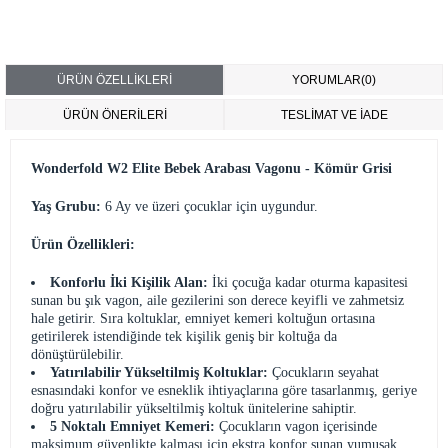
ÜRÜN ÖZELLIKLERI
YORUMLAR
(0)
ÜRÜN ÖNERILERI
TESLİMAT VE İADE
Wonderfold W2 Elite Bebek Arabası Vagonu - Kömür Grisi
Yaş Grubu:
6 Ay ve üzeri çocuklar için uygundur.
Ürün Özellikleri:
Konforlu İki Kişilik Alan:
İki çocuğa kadar oturma kapasitesi
sunan bu şık vagon, aile gezilerini son derece keyifli ve zahmetsiz
hale getirir. Sıra koltuklar, emniyet kemeri koltuğun ortasına
getirilerek istendiğinde tek kişilik geniş bir koltuğa da
dönüştürülebilir.
Yatırılabilir Yükseltilmiş Koltuklar:
Çocukların seyahat
esnasındaki konfor ve esneklik ihtiyaçlarına göre tasarlanmış, geriye
doğru yatırılabilir yükseltilmiş koltuk ünitelerine sahiptir.
5 Noktalı Emniyet Kemeri:
Çocukların vagon içerisinde
maksimum güvenlikte kalması için ekstra konfor sunan yumuşak