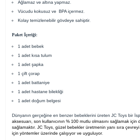
Ağlamaz ve altına yapmaz.
Vücudu kokusuz ve BPA içermez.
Kolay temizlenebilir gövdeye sahiptir.
Paket İçeriği:
1 adet bebek
1 adet kısa tulum
1 adet şapka
1 çift çorap
1 adet battaniye
1 adet hastane bilekliği
1 adet doğum belgesi
Dünyanın gerçeğine en benzer bebeklerini üreten JC Toys bir İspa
aksesuarı, son kullanıcının % 100 mutlu olmasını sağlamak için 
sağlamaktır.
JC Toys, güzel bebekler üretmenin yanı sıra çevrey
için yöntemler üzerinde çalışıyor ve uyguluyor.