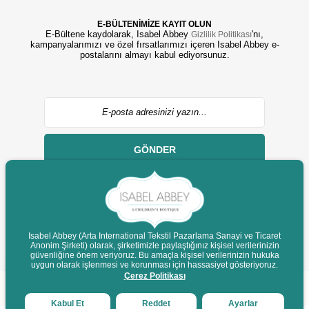
E-BÜLTENİMİZE KAYIT OLUN
E-Bültene kaydolarak, Isabel Abbey
'nı,
Gizlilik Politikası
kampanyalarımızı ve özel fırsatlarımızı içeren Isabel Abbey e-
postalarını almayı kabul ediyorsunuz.
GÖNDER
Isabel Abbey (Arta International Tekstil Pazarlama Sanayi ve Ticaret
Anonim Şirketi) olarak, şirketimizle paylaştığınız kişisel verilerinizin
© 2022 isabelabbey.com - Tüm Hakları Saklıdır.
güvenliğine önem veriyoruz. Bu amaçla kişisel verilerinizin hukuka
Destek
uygun olarak işlenmesi ve korunması için hassasiyet gösteriyoruz.
Çerez Politikası
Kabul Et
Reddet
Ayarlar