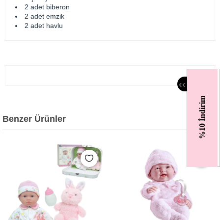
2 adet biberon
2 adet emzik
2 adet havlu
‹
‹
%10 İndirim
Benzer Ürünler