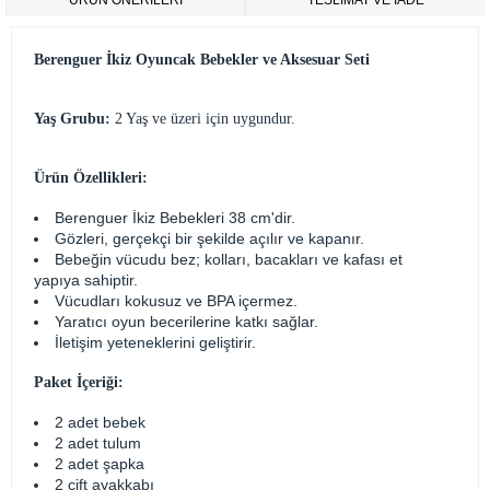
ÜRÜN ÖNERILERI
TESLİMAT VE İADE
Berenguer İkiz Oyuncak Bebekler ve Aksesuar Seti
Yaş Grubu:
2 Yaş ve üzeri için uygundur.
Ürün Özellikleri:
Berenguer İkiz Bebekleri 38 cm'dir.
Gözleri, gerçekçi bir şekilde açılır ve kapanır.
Bebeğin vücudu bez; kolları, bacakları ve kafası et
yapıya sahiptir.
Vücudları kokusuz ve BPA içermez.
Yaratıcı oyun becerilerine katkı sağlar.
İletişim yeteneklerini geliştirir.
Paket İçeriği:
2 adet bebek
2 adet tulum
2 adet şapka
2 çift ayakkabı