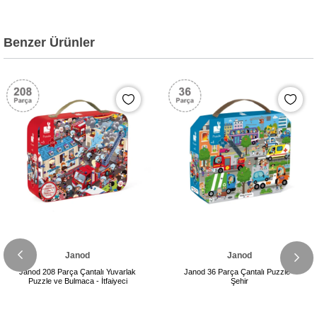
Benzer Ürünler
Janod
Janod
Janod 208 Parça Çantalı Yuvarlak
Janod 36 Parça Çantalı Puzzle -
Puzzle ve Bulmaca - İtfaiyeci
Şehir