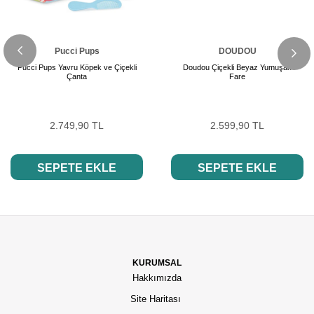
Pucci Pups
DOUDOU
Pucci Pups Yavru Köpek ve Çiçekli
Doudou Çiçekli Beyaz Yumuşak
Çanta
Fare
2.749,90 TL
2.599,90 TL
SEPETE EKLE
SEPETE EKLE
KURUMSAL
Hakkımızda
Site Haritası