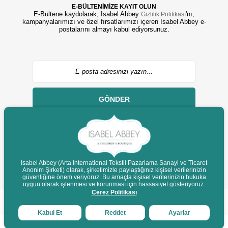
E-BÜLTENİMİZE KAYIT OLUN
E-Bültene kaydolarak, Isabel Abbey
'nı,
Gizlilik Politikası
kampanyalarımızı ve özel fırsatlarımızı içeren Isabel Abbey e-
postalarını almayı kabul ediyorsunuz.
GÖNDER
Isabel Abbey (Arta International Tekstil Pazarlama Sanayi ve Ticaret
Anonim Şirketi) olarak, şirketimizle paylaştığınız kişisel verilerinizin
© 2022 isabelabbey.com - Tüm Hakları Saklıdır.
güvenliğine önem veriyoruz. Bu amaçla kişisel verilerinizin hukuka
Destek
uygun olarak işlenmesi ve korunması için hassasiyet gösteriyoruz.
Çerez Politikası
Kabul Et
Reddet
Ayarlar