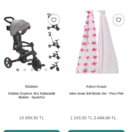
Globber
Aden+Anais
Globber Explorer 4in1 Katlanabilir
Aden Anais İkili Müslin Set - Floro Pink
Bisiklet - Siyah/Gri
19.999,90 TL
1.249,95 TL
2.499,90 TL