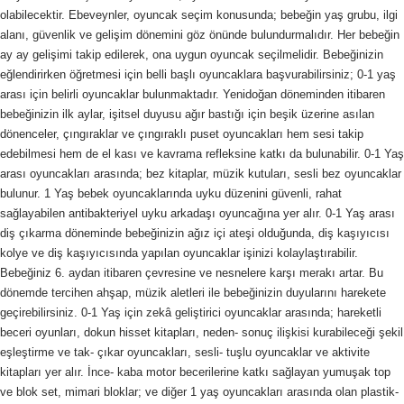
olabilecektir. Ebeveynler, oyuncak seçim konusunda; bebeğin yaş grubu, ilgi
alanı, güvenlik ve gelişim dönemini göz önünde bulundurmalıdır. Her bebeğin
ay ay gelişimi takip edilerek, ona uygun oyuncak seçilmelidir. Bebeğinizin
eğlendirirken öğretmesi için belli başlı oyuncaklara başvurabilirsiniz; 0-1 yaş
arası için belirli oyuncaklar bulunmaktadır. Yenidoğan döneminden itibaren
bebeğinizin ilk aylar, işitsel duyusu ağır bastığı için beşik üzerine asılan
dönenceler, çıngıraklar ve çıngıraklı puset oyuncakları hem sesi takip
edebilmesi hem de el kası ve kavrama refleksine katkı da bulunabilir. 0-1 Yaş
arası oyuncakları arasında; bez kitaplar, müzik kutuları, sesli bez oyuncaklar
bulunur. 1 Yaş bebek oyuncaklarında uyku düzenini güvenli, rahat
sağlayabilen antibakteriyel uyku arkadaşı oyuncağına yer alır. 0-1 Yaş arası
diş çıkarma döneminde bebeğinizin ağız içi ateşi olduğunda, diş kaşıyıcısı
kolye ve diş kaşıyıcısında yapılan oyuncaklar işinizi kolaylaştırabilir.
Bebeğiniz 6. aydan itibaren çevresine ve nesnelere karşı merakı artar. Bu
dönemde tercihen ahşap, müzik aletleri ile bebeğinizin duyularını harekete
geçirebilirsiniz. 0-1 Yaş için zekâ geliştirici oyuncaklar arasında; hareketli
beceri oyunları, dokun hisset kitapları, neden- sonuç ilişkisi kurabileceği şekil
eşleştirme ve tak- çıkar oyuncakları, sesli- tuşlu oyuncaklar ve aktivite
kitapları yer alır. İnce- kaba motor becerilerine katkı sağlayan yumuşak top
ve blok set, mimari bloklar; ve diğer 1 yaş oyuncakları arasında olan plastik-