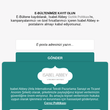
E-BÜLTENİMİZE KAYIT OLUN
E-Bültene kaydolarak, Isabel Abbey
'nı,
Gizlilik Politikası
kampanyalarımızı ve özel fırsatlarımızı içeren Isabel Abbey e-
postalarını almayı kabul ediyorsunuz.
GÖNDER
Isabel Abbey (Arta International Tekstil Pazarlama Sanayi ve Ticaret
Anonim Şirketi) olarak, şirketimizle paylaştığınız kişisel verilerinizin
© 2022 isabelabbey.com - Tüm Hakları Saklıdır.
güvenliğine önem veriyoruz. Bu amaçla kişisel verilerinizin hukuka
Destek
uygun olarak işlenmesi ve korunması için hassasiyet gösteriyoruz.
Çerez Politikası