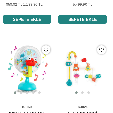
959,92 TL
1.199,90 TL
5.499,90 TL
SEPETE EKLE
SEPETE EKLE
B.Toys
B.Toys
B.Toys Müzikal Dönme Dolap
B.Toys Banyo Oyuncağı