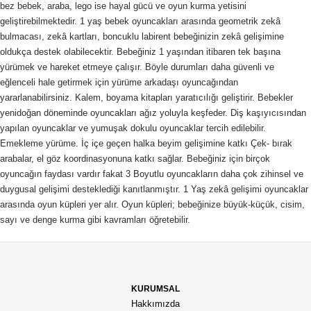
bez bebek, araba, lego ise hayal gücü ve oyun kurma yetisini
geliştirebilmektedir. 1 yaş bebek oyuncakları arasında geometrik zekâ
bulmacası, zekâ kartları, boncuklu labirent bebeğinizin zekâ gelişimine
oldukça destek olabilecektir. Bebeğiniz 1 yaşından itibaren tek başına
yürümek ve hareket etmeye çalışır. Böyle durumları daha güvenli ve
eğlenceli hale getirmek için yürüme arkadaşı oyuncağından
yararlanabilirsiniz. Kalem, boyama kitapları yaratıcılığı geliştirir. Bebekler
yenidoğan döneminde oyuncakları ağız yoluyla keşfeder. Diş kaşıyıcısından
yapılan oyuncaklar ve yumuşak dokulu oyuncaklar tercih edilebilir.
Emekleme yürüme. İç içe geçen halka beyim gelişimine katkı Çek- bırak
arabalar, el göz koordinasyonuna katkı sağlar. Bebeğiniz için birçok
oyuncağın faydası vardır fakat 3 Boyutlu oyuncakların daha çok zihinsel ve
duygusal gelişimi desteklediği kanıtlanmıştır. 1 Yaş zekâ gelişimi oyuncaklar
arasında oyun küpleri yer alır. Oyun küpleri; bebeğinize büyük-küçük, cisim,
sayı ve denge kurma gibi kavramları öğretebilir.
KURUMSAL
Hakkımızda