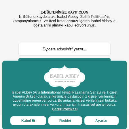
E-BÜLTENİMİZE KAYIT OLUN
E-Bültene kaydolarak, Isabel Abbey
'nı,
Gizlilik Politikası
kampanyalarımızı ve özel fırsatlarımızı içeren Isabel Abbey e-
postalarını almayı kabul ediyorsunuz.
GÖNDER
Isabel Abbey (Arta International Tekstil Pazarlama Sanayi ve Ticaret
Anonim Şirketi) olarak, şirketimizle paylaştığınız kişisel verilerinizin
güvenliğine önem veriyoruz. Bu amaçla kişisel verilerinizin hukuka
Destek
uygun olarak işlenmesi ve korunması için hassasiyet gösteriyoruz.
© 2022 isabelabbey.com - Tüm Hakları Saklıdır.
Çerez Politikası
Kabul Et
Reddet
Ayarlar